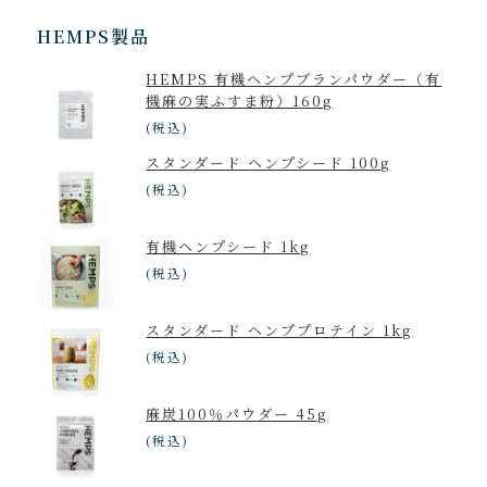
ー
カ
HEMPS製品
イ
HEMPS 有機ヘンプブランパウダー（有
ブ
機麻の実ふすま粉）160g
(税込)
スタンダード ヘンプシード 100g
(税込)
有機ヘンプシード 1kg
(税込)
スタンダード ヘンププロテイン 1kg
(税込)
麻炭100％パウダー 45g
(税込)