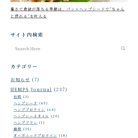
暑さで食欲が落ちる季節は、パン×ヘンプシードで“ちゃん
202
と摂れる”を叶える
サイト内検索
カテゴリー
お知らせ
(7)
HEMPS Journal
(237)
伝統
(3)
ヘンプシード
(65)
ヘンププロテイン
(64)
ヘンプシードオイル
(20)
ヘンプブラン
(1)
麻炭
(35)
オーガニックプロテイン
(18)