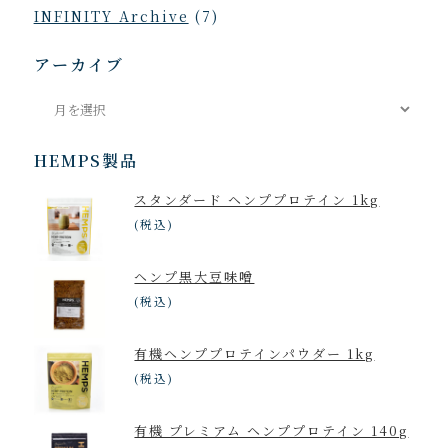
INFINITY Archive
(7)
アーカイブ
ア
ー
カ
HEMPS製品
イ
スタンダード ヘンププロテイン 1kg
ブ
(税込)
ヘンプ黒大豆味噌
(税込)
有機ヘンププロテインパウダー 1kg
(税込)
有機 プレミアム ヘンププロテイン 140g