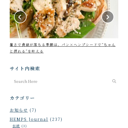
暑さで食欲が落ちる季節は、パン×ヘンプシードで“ちゃん
202
と摂れる”を叶える
サイト内検索
カテゴリー
お知らせ
(7)
HEMPS Journal
(237)
伝統
(3)