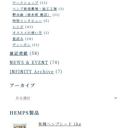
ワークショップ
(13)
ヘンプ栽培農場・加工工場
(3)
野州麻（栃木県 鹿沼）
(11)
特別インタビュー
(5)
レシピ
(42)
オススメの使い方
(2)
星読み
(38)
ヴィーガン
(11)
雑誌掲載
(58)
NEWS & EVENT
(70)
INFINITY Archive
(7)
アーカイブ
ア
ー
カ
HEMPS製品
イ
有機ヘンプシード 1kg
ブ