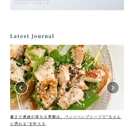
Latest Journal
暑さで食欲が落ちる季節は、パン×ヘンプシードで“ちゃん
202
と摂れる”を叶える