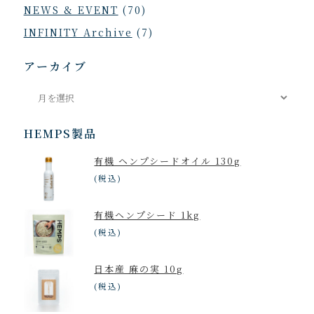
NEWS & EVENT
(70)
INFINITY Archive
(7)
アーカイブ
ア
ー
カ
HEMPS製品
イ
有機 ヘンプシードオイル 130g
ブ
(税込)
有機ヘンプシード 1kg
(税込)
日本産 麻の実 10g
(税込)