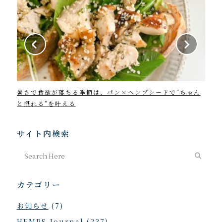
暑さで食欲が落ちる季節は、パン×ヘンプシードで“ちゃん
202
と摂れる”を叶える
サイト内検索
カテゴリー
お知らせ
(7)
HEMPS Journal
(237)