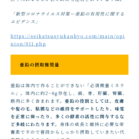
「新型コロナウイルス対策ー亜鉛の有用性に関する
エビデンス」
https://seikatsusyukanbyo.com/main/opi
nion/011.php
亜鉛の摂取推奨量
亜鉛は体内で作ることができない「必須微量ミネラ
ル」。体内に約2~4g存在し、歯、骨、肝臓、腎臓、
筋肉に多く含まれます。
亜鉛の役割としては、皮膚
や髪の毛、粘膜などの維持をサポートしたり、味覚
を正常に保ったり、多くの酵素の活性に関与するな
ど多岐にわたります。
身体の成長と維持に必要な栄
養素ですので普段からしっかり摂取していきたい代