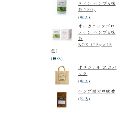
くる座り
テイン ヘンプ&抹
茶 250g
えるシェア
(税込)
オーガニックプロ
テイン ヘンプ&抹
茶
BOX（25g×15
包）
(税込)
オリジナル エコバ
ック
(税込)
ヘンプ黒大豆味噌
(税込)
8日（金）