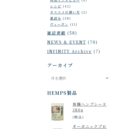
レシピ
(42)
オススメの使い方
(2)
星読み
(38)
5月10日
ヴィーガン
(11)
ルネス感
雑誌掲載
(58)
NEWS & EVENT
(70)
INFINITY Archive
(7)
アーカイブ
ア
ー
カ
HEMPS製品
イ
有機ヘンプシード
ブ
380g
(税込)
HANAEさ
オーガニックプロ