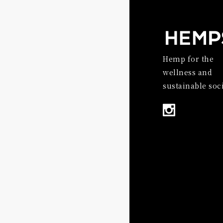
Hemp for the
wellness and
sustainable soci