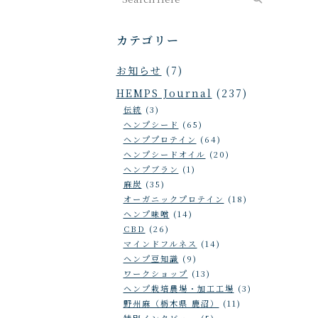
カテゴリー
お知らせ
(7)
HEMPS Journal
(237)
伝統
(3)
ヘンプシード
(65)
ヘンププロテイン
(64)
ヘンプシードオイル
(20)
ヘンプブラン
(1)
麻炭
(35)
オーガニックプロテイン
(18)
ヘンプ味噌
(14)
CBD
(26)
マインドフルネス
(14)
ヘンプ豆知識
(9)
ワークショップ
(13)
ヘンプ栽培農場・加工工場
(3)
野州麻（栃木県 鹿沼）
(11)
特別インタビュー
(5)