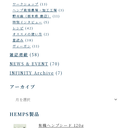
ワークショップ
(13)
ヘンプ栽培農場・加工工場
(3)
野州麻（栃木県 鹿沼）
(11)
特別インタビュー
(5)
レシピ
(42)
オススメの使い方
(2)
星読み
(38)
ヴィーガン
(11)
雑誌掲載
(58)
NEWS & EVENT
(70)
INFINITY Archive
(7)
アーカイブ
ア
ー
カ
HEMPS製品
イ
有機ヘンプシード 120g
ブ