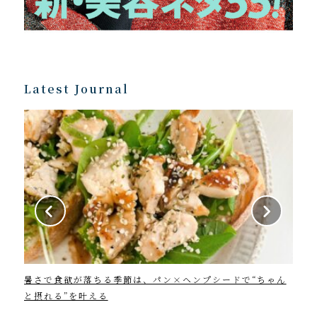
Latest Journal
暑さで食欲が落ちる季節は、パン×ヘンプシードで“ちゃん
202
と摂れる”を叶える