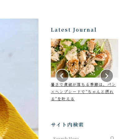
Latest Journal
年6月21日～7月22日
暑さで食欲が落ちる季節は、パン
2026年7
y horoscope
×ヘンプシードで“ちゃんと摂れ
Monthly
る”を叶える
サイト内検索