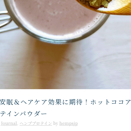
安眠＆ヘアケア効果に期待！ホットココアw
テインパウダー
Journal
,
ヘンププロテイン
by
hempsjp