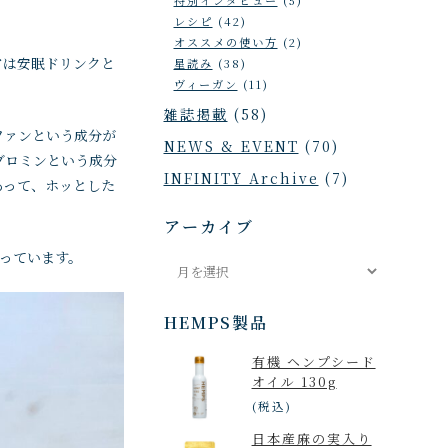
レシピ
(42)
オススメの使い方
(2)
アは安眠ドリンクと
星読み
(38)
ヴィーガン
(11)
雑誌掲載
(58)
ファンという成分が
NEWS & EVENT
(70)
ブロミンという成分
INFINITY Archive
(7)
あって、ホッとした
アーカイブ
マっています。
ア
ー
カ
HEMPS製品
イ
有機 ヘンプシード
ブ
オイル 130g
(税込)
日本産麻の実入り