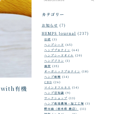
カテゴリー
お知らせ
(7)
HEMPS Journal
(237)
伝統
(3)
ヘンプシード
(65)
ヘンププロテイン
(64)
ヘンプシードオイル
(20)
ヘンプブラン
(1)
麻炭
(35)
オーガニックプロテイン
(18)
ヘンプ味噌
(14)
CBD
(26)
ith有機
マインドフルネス
(14)
ヘンプ豆知識
(9)
ワークショップ
(13)
ヘンプ栽培農場・加工工場
(3)
野州麻（栃木県 鹿沼）
(11)
特別インタビュー
(5)