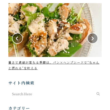
暑さで食欲が落ちる季節は、パン×ヘンプシードで“ちゃん
202
と摂れる”を叶える
サイト内検索
カテゴリー