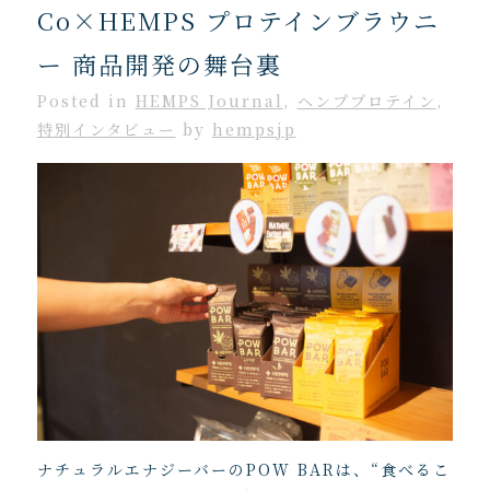
Co×HEMPS プロテインブラウニ
ー 商品開発の舞台裏
Posted
in
HEMPS Journal
,
ヘンププロテイン
,
特別インタビュー
by
hempsjp
ナチュラルエナジーバーのPOW BARは、“食べるこ