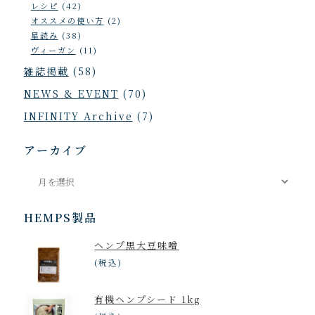
レシピ
(42)
オススメの使い方
(2)
星読み
(38)
ヴィーガン
(11)
雑誌掲載
(58)
NEWS & EVENT
(70)
INFINITY Archive
(7)
アーカイブ
ア
ー
カ
HEMPS製品
イ
ヘンプ黒大豆味噌
ブ
(税込)
有機ヘンプシード 1kg