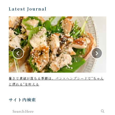
Latest Journal
ゃん
2026年7月23日～8月22日 Monthly horoscope
特別
体の
サイト内検索