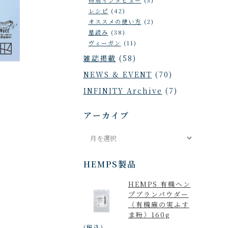
レシピ
(42)
オススメの使い方
(2)
星読み
(38)
ヴィーガン
(11)
雑誌掲載
(58)
NEWS & EVENT
(70)
INFINITY Archive
(7)
アーカイブ
ア
ー
カ
HEMPS製品
イ
HEMPS 有機ヘン
ブ
プブランパウダー
（有機麻の実ふす
ま粉）160g
(税込)