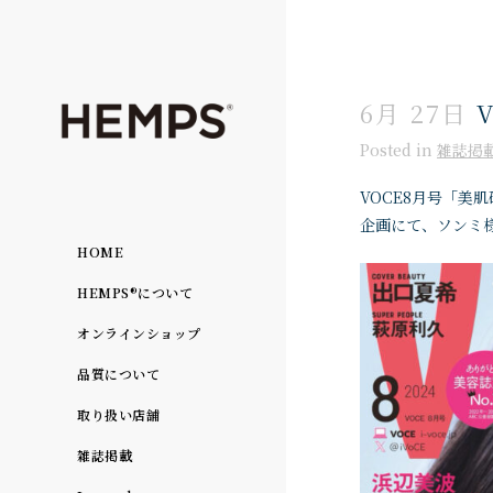
6月 27日
V
Posted
in
雑誌掲
VOCE8月号「美
企画にて、ソンミ
HOME
HEMPS®について
オンラインショップ
品質について
取り扱い店舗
雑誌掲載