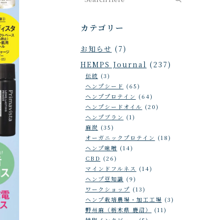
カテゴリー
お知らせ
(7)
HEMPS Journal
(237)
伝統
(3)
ヘンプシード
(65)
ヘンププロテイン
(64)
ヘンプシードオイル
(20)
ヘンプブラン
(1)
麻炭
(35)
オーガニックプロテイン
(18)
ヘンプ味噌
(14)
CBD
(26)
マインドフルネス
(14)
ヘンプ豆知識
(9)
ワークショップ
(13)
ヘンプ栽培農場・加工工場
(3)
野州麻（栃木県 鹿沼）
(11)
特別インタビュー
(5)