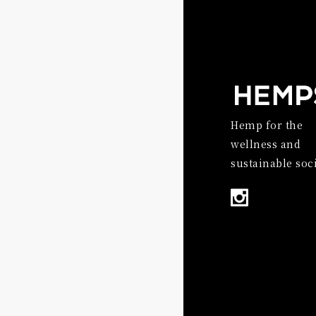
Hemp for the
wellness and
sustainable soci