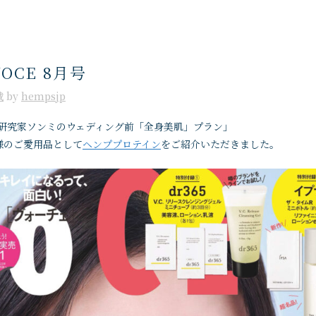
OCE 8月号
載
by
hempsjp
肌研究家ソンミのウェディング前「全身美肌」プラン」
様のご愛用品として
ヘンププロテイン
をご紹介いただきました。
2026
Monthl