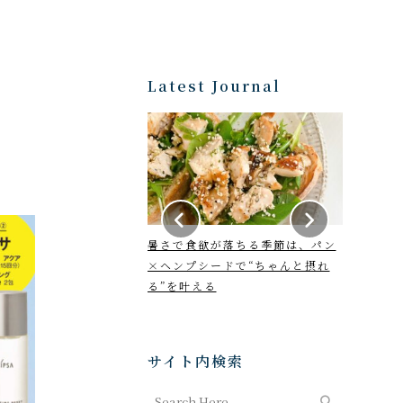
Latest Journal
年6月21日～7月22日
暑さで食欲が落ちる季節は、パン
2026年7
y horoscope
×ヘンプシードで“ちゃんと摂れ
Monthly
る”を叶える
サイト内検索