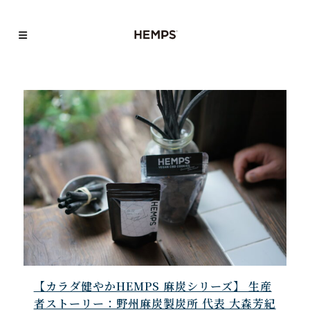
【カラダ健やかHEMPS 麻炭シリーズ】 生産
者ストーリー：野州麻炭製炭所 代表 大森芳紀