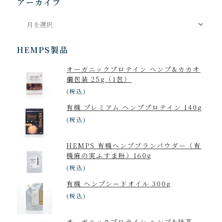
アーカイブ
ア
ー
カ
HEMPS製品
イ
オーガニックプロテイン ヘンプ&カカオ
ブ
個包装 25g（1包）
(税込)
有機 プレミアム ヘンププロテイン 140g
(税込)
HEMPS 有機ヘンプブランパウダー（有
機麻の実ふすま粉）160g
(税込)
有機 ヘンプシードオイル 300g
(税込)
オーガニックプロテイン ヘンプ&抹茶