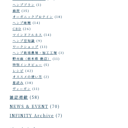
ヘンプブラン
(1)
麻炭
(35)
オーガニックプロテイン
(18)
ヘンプ味噌
(14)
CBD
(26)
マインドフルネス
(14)
ヘンプ豆知識
(9)
ワークショップ
(13)
ヘンプ栽培農場・加工工場
(3)
野州麻（栃木県 鹿沼）
(11)
特別インタビュー
(5)
レシピ
(42)
オススメの使い方
(2)
星読み
(38)
ヴィーガン
(11)
雑誌掲載
(58)
NEWS & EVENT
(70)
INFINITY Archive
(7)