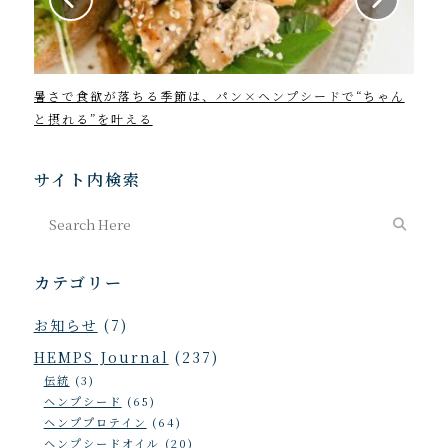
暑さで食欲が落ちる季節は、パン×ヘンプシードで“ちゃん
202
と摂れる”を叶える
サイト内検索
カテゴリー
お知らせ
(7)
HEMPS Journal
(237)
伝統
(3)
ヘンプシード
(65)
ヘンププロテイン
(64)
ヘンプシードオイル
(20)